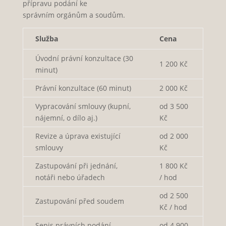
přípravu podání ke
správním orgánům a soudům.
Služba
Cena
Úvodní právní konzultace (30
1 200 Kč
minut)
Právní konzultace (60 minut)
2 000 Kč
Vypracování smlouvy (kupní,
od 3 500
nájemní, o dílo aj.)
Kč
Revize a úprava existující
od 2 000
smlouvy
Kč
Zastupování při jednání,
1 800 Kč
notáři nebo úřadech
/ hod
od 2 500
Zastupování před soudem
Kč / hod
Sepis právních podání
od 4 900