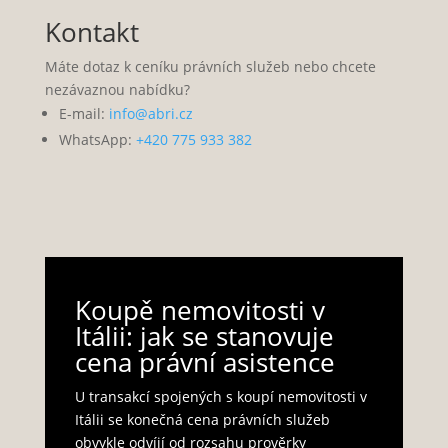
Kontakt
Máte dotaz k ceníku právních služeb nebo chcete
nezávaznou nabídku?
E-mail:
info@abri.cz
WhatsApp:
+420 775 933 382
Koupě nemovitosti v
Itálii: jak se stanovuje
cena právní asistence
U transakcí spojených s koupí nemovitosti v
Itálii se konečná cena právních služeb
obvykle odvíjí od rozsahu prověrky