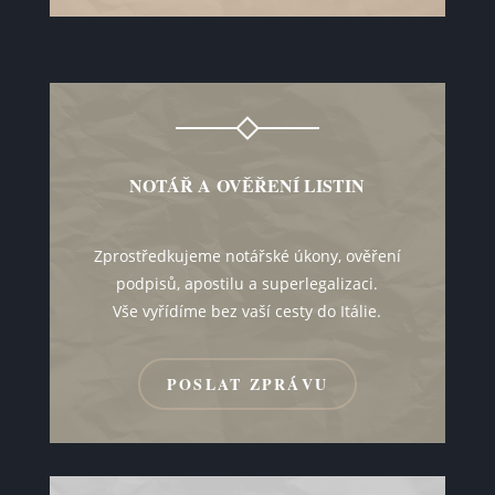
NOTÁŘ A OVĚŘENÍ LISTIN
Zprostředkujeme notářské úkony, ověření
podpisů, apostilu a superlegalizaci.
Vše vyřídíme bez vaší cesty do Itálie.
POSLAT ZPRÁVU