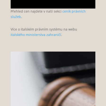
Přehled cen najdete v naší sekci
ceník právních
služeb
.
Více o italském právním systému na webu
italského ministerstva zahraničí
.