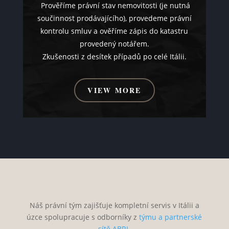
Prověříme právní stav nemovitosti (je nutná
součinnost prodávajícího), provedeme právní
kontrolu smluv a ověříme zápis do katastru
provedený notářem.
Zkušenosti z desítek případů po celé Itálii.
VIEW MORE
Náš právní tým zajišťuje kompletní servis v Itálii a
úzce spolupracuje s odborníky z
týmu a partnerské
sítě ABRI
.