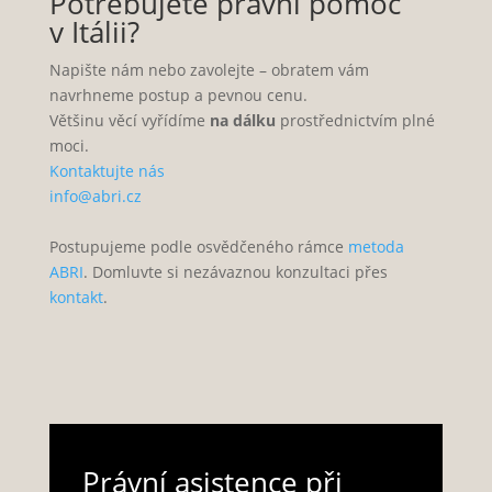
Potřebujete právní pomoc
v Itálii?
Napište nám nebo zavolejte – obratem vám
navrhneme postup a pevnou cenu.
Většinu věcí vyřídíme
na dálku
prostřednictvím plné
moci.
Kontaktujte nás
info@abri.cz
Postupujeme podle osvědčeného rámce
metoda
ABRI
. Domluvte si nezávaznou konzultaci přes
kontakt
.
Právní asistence při