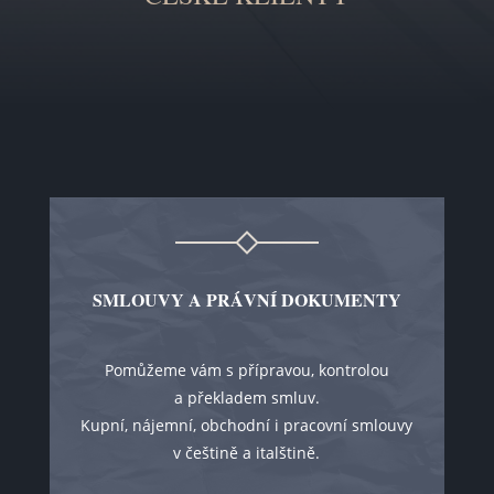
SMLOUVY A PRÁVNÍ DOKUMENTY
Pomůžeme vám s přípravou, kontrolou
a překladem smluv.
Kupní, nájemní, obchodní i pracovní smlouvy
v češtině a italštině.