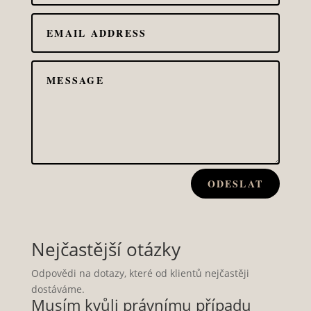
ODESLAT
Nejčastější otázky
Odpovědi na dotazy, které od klientů nejčastěji
dostáváme.
Musím kvůli právnímu případu